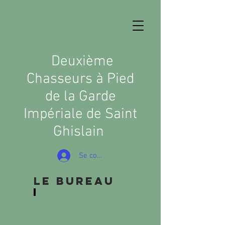
D
euxième
Chasseurs à Pied
de la Garde
Impériale de Saint
Ghislain
Se connecter
Le Bureau
Susanne Jean Marc
Président