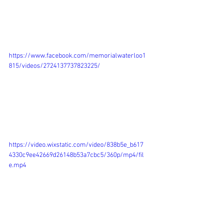
https://www.facebook.com/memorialwaterloo1
815/videos/2724137737823225/
https://video.wixstatic.com/video/838b5e_b617
4330c9ee42669d26148b53a7cbc5/360p/mp4/fil
e.mp4