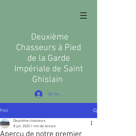
D
euxième
Chasseurs à Pied
de la Garde
Impériale de Saint
Ghislain
Se connecter
Post
Deuxième chasseurs
8 juil. 2020
1 min de lecture
Aperçu de notre premier